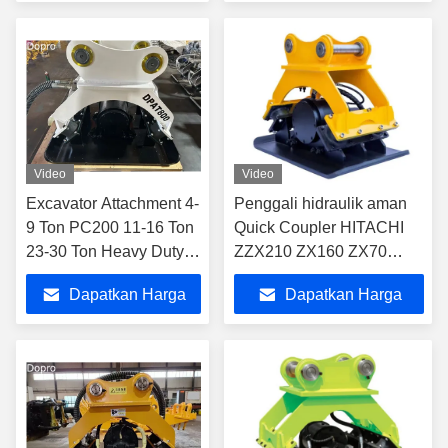
Terbaik
Terbaik
Video
Video
Excavator Attachment 4-
Penggali hidraulik aman
9 Ton PC200 11-16 Ton
Quick Coupler HITACHI
23-30 Ton Heavy Duty
ZZX210 ZX160 ZX70
Excavator Spare Part
ZX75 ZX80
Dapatkan Harga
Dapatkan Harga
Terbaik
Terbaik