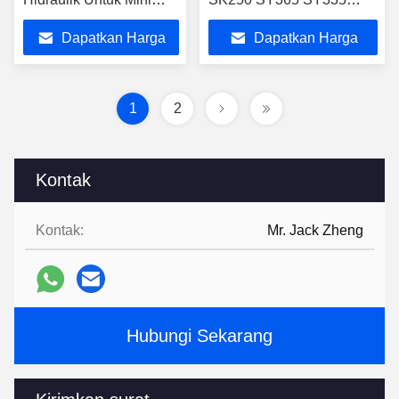
Excavator PC200
EC290B CX360 LG936
Dapatkan Harga
Dapatkan Harga
ZX140 SK220
Excavator
Terbaik
Terbaik
1
2
Kontak
Kontak:
Mr. Jack Zheng
Hubungi Sekarang