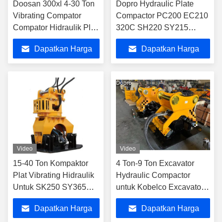
Doosan 300xl 4-30 Ton
Dopro Hydraulic Plate
Vibrating Compator
Compactor PC200 EC210
Compator Hidraulik Plat
320C SH220 SY215
untuk Excavator R210
Untuk Penggali 20 Ton
Dapatkan Harga
Dapatkan Harga
Terbaik
Terbaik
Video
Video
15-40 Ton Kompaktor
4 Ton-9 Ton Excavator
Plat Vibrating Hidraulik
Hydraulic Compactor
Untuk SK250 SY365
untuk Kobelco Excavator
SY335 SH300 SK330
SK60 SK55
Dapatkan Harga
Dapatkan Harga
EC290B CX360