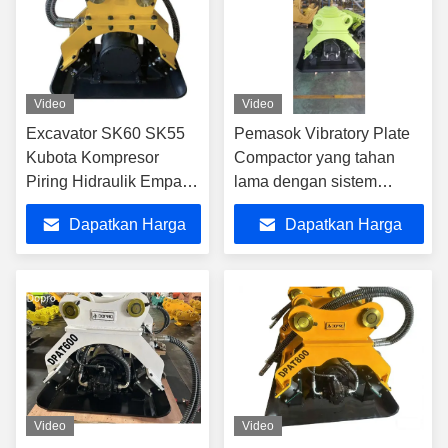
Video
Video
Excavator SK60 SK55
Pemasok Vibratory Plate
Kubota Kompresor
Compactor yang tahan
Piring Hidraulik Empat
lama dengan sistem
Damper Paviliun Beton
putaran 360°
Dapatkan Harga
Dapatkan Harga
Terbaik
Terbaik
Video
Video