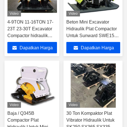
Video
Video
4-9TON 11-16TON 17-
Beton Mini Excavator
23T 23-30T Excavator
Hidraulik Plat Compactor
Compactor hidraulik
Untuk Sunward SWE15
beton plat jalan
SWE18
Dapatkan Harga
Dapatkan Harga
Compactor Vibrating
Plate Compactor
Terbaik
Terbaik
Video
Video
Baja / Q345B
30 Ton Kompaktor Plat
Compactor Plat
Vibrator Hidraulik Untuk
Hidraulik Untuk Mini
SK250 SY365 SY335