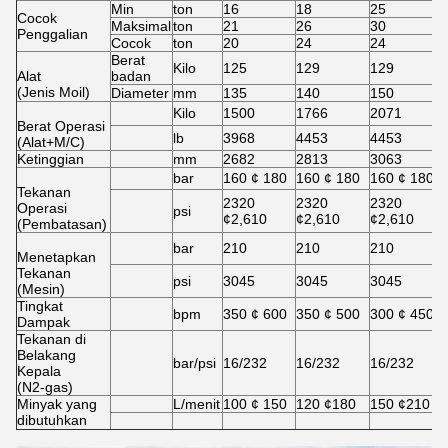
Min
ton
16
18
25
Cocok
Maksimal
ton
21
26
30
Penggalian
Cocok
ton
20
24
24
Berat
Kilo
125
129
129
Alat
badan
(Jenis Moil)
Diameter
mm
135
140
150
Kilo
1500
1766
2071
Berat Operasi
lb
3968
4453
4453
(Alat+M/C)
Ketinggian
mm
2682
2813
3063
bar
160 ¢ 180
160 ¢ 180
160 ¢ 180
Tekanan
2320
2320
2320
Operasi
psi
¢2,610
¢2,610
¢2,610
(Pembatasan)
bar
210
210
210
Menetapkan
Tekanan
psi
3045
3045
3045
(Mesin)
Tingkat
bpm
350 ¢ 600
350 ¢ 500
300 ¢ 450
Dampak
Tekanan di
Belakang
bar/psi
16/232
16/232
16/232
Kepala
(N2-gas)
Minyak yang
L/menit
100 ¢ 150
120 ¢180
150 ¢210
dibutuhkan