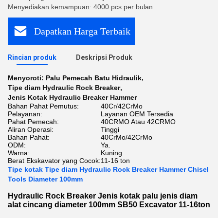
Menyediakan kemampuan: 4000 pcs per bulan
Dapatkan Harga Terbaik
Rincian produk
Deskripsi Produk
Menyoroti:
Palu Pemecah Batu Hidraulik
,
Tipe diam Hydraulic Rock Breaker
,
Jenis Kotak Hydraulic Breaker Hammer
Bahan Pahat Pemutus:
40Cr/42CrMo
Pelayanan:
Layanan OEM Tersedia
Pahat Pemecah:
40CRMO Atau 42CRMO
Aliran Operasi:
Tinggi
Bahan Pahat:
40CrMo/42CrMo
ODM:
Ya.
Warna:
Kuning
Berat Ekskavator yang Cocok:
11-16 ton
Tipe kotak Tipe diam Hydraulic Rock Breaker Hammer Chisel
Tools Diameter 100mm
Hydraulic Rock Breaker Jenis kotak palu jenis diam
alat cincang diameter 100mm SB50 Excavator 11-16ton