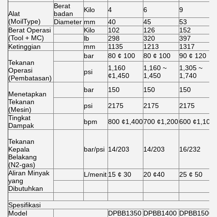
Berat
Kilo
4
6
9
Alat
badan
(MoilType)
Diameter
mm
40
45
53
Berat Operasi
Kilo
102
126
152
(Tool + MC)
lb
298
320
397
Ketinggian
mm
1135
1213
1317
bar
80 ¢ 100
80 ¢ 100
90 ¢ 120
Tekanan
1,160
1,160 ~
1,305 ~
Operasi
psi
¢1,450
1,450
1,740
(Pembatasan)
bar
150
150
150
Menetapkan
Tekanan
psi
2175
2175
2175
(Mesin)
Tingkat
bpm
800 ¢1,400
700 ¢1,200
600 ¢1,100
Dampak
Tekanan
Kepala
bar/psi
14/203
14/203
16/232
Belakang
(N2-gas)
Aliran Minyak
L/menit
15 ¢ 30
20 ¢40
25 ¢ 50
yang
Dibutuhkan
Spesifikasi
Model
DPBB1350
DPBB1400
DPBB1500