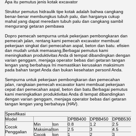
Apa itu pemutus jenis kotak excavator
Struktur pemutus hidraulik tipe kotak adalah bahwa cangkang
benar-benar membungkus tubuh palu, dan harganya cukup
mahal.yang dapat meredam tubuh palu dan cangkang sambil
mengurangi getaran pembawa
Dopro pemecah sempurna untuk pekerjaan pembongkaran dan
pemecah jalan, rentang kami pemecah excavator membuat
pekerjaan singkat dari pemecahan aspal, beton dan batu. efisien
dan mudah untuk memasang,Berbagai pemutus kami
meningkatkan produktivitas Anda di tempat dibandingkan dengan
varian genggam, menjaga operator bebas dari getaran tangan
lengan yang berbahaya Ini memastikan kerusakan maksimum
pada bahan target Anda dan bukan kesehatan personil Anda.
Sempurna untuk pekerjaan pembongkaran dan pemecahan
jalan, rangkaian pemecah excavator kami membuat pekerjaan
cepat dari pemecahan aspal, beton dan batu.Berbagai pemutus
kami meningkatkan produktivitas Anda di tempat dibandingkan
dengan varian genggam, menjaga operator bebas dari getaran
tangan lengan yang berbahaya (HAV).
Spesifikasi
Model
DPBB400
DPBB450
DPBB530
Min
ton
0.8
1.2
2.5
Cocok
Maksimal
ton
2.5
3
4.5
Penggalian
Cocok
ton
1
2
3