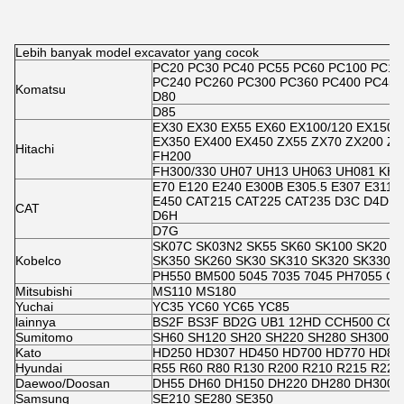
Lebih banyak model excavator yang cocok
PC20 PC30 PC40 PC55 PC60 PC100 PC12
PC240 PC260 PC300 PC360 PC400 PC450 
Komatsu
D80
D85
EX30 EX30 EX55 EX60 EX100/120 EX150 
EX350 EX400 EX450 ZX55 ZX70 ZX200 ZX
Hitachi
FH200
FH300/330 UH07 UH13 UH063 UH081 KH7
E70 E120 E240 E300B E305.5 E307 E311/
E450 CAT215 CAT225 CAT235 D3C D4D D
CAT
D6H
D7G
SK07C SK03N2 SK55 SK60 SK100 SK20 S
Kobelco
SK350 SK260 SK30 SK310 SK320 SK330 S
PH550 BM500 5045 7035 7045 PH7055 C
Mitsubishi
MS110 MS180
Yuchai
YC35 YC60 YC65 YC85
lainnya
BS2F BS3F BD2G UB1 12HD CCH500 CCH
Sumitomo
SH60 SH120 SH20 SH220 SH280 SH300 S
Kato
HD250 HD307 HD450 HD700 HD770 HD80
Hyundai
R55 R60 R80 R130 R200 R210 R215 R225
Daewoo/Doosan
DH55 DH60 DH150 DH220 DH280 DH300
Samsung
SE210 SE280 SE350