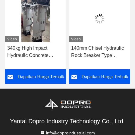
Video
Video
340kg High Impact
140mm Chisel Hydraulic
Hydraulic Concrete
Rock Breaker Type
Breaker 175mm tool
Silence Untuk Komatsu
chisel Untuk Hard Rock
PC220 Excavator
k
Dapatkan Harga Terbaik
Dapatkan Harga Terbaik
Stone Mining
Yantai Dopro Industry Technology Co., Ltd.
info@doproindustrial.com