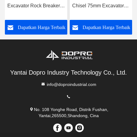
Excavator Rock Breaker
Chisel 75mm Excavator
tahan lama Untuk Kobelco
Rock Hydraulic Breaker
SK70
Untuk Skid Steer Loader
k
Dapatkan Harga Terbaik
Dapatkan Harga Terbaik
Yantai Dopro Industry Technology Co., Ltd.
info@doproindustrial.com
No. 108 Yonghe Road, Distrik Fushan,
Yantai,265500,Shandong, Cina