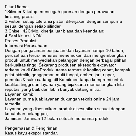
Fitur Utama:
1Silinder & katup: mencegah goresan dengan perawatan
finishing presisi.
2.Piston: setiap toleransi piston dikerjakan dengan sempurna
sesuai dengan setiap silinder.
3.Chisel: 42CrMo, kinerja luar biasa dan keandalan;
4.Seal kit: asli NOK.
Proses Produksi:
Informasi Perusahaan:
Dengan pengalaman penjualan dan layanan hampir 10 tahun,
perusahaan terus-menerus menemukan dan mengembangkan
produk untuk menyediakan pelanggan dengan berbagai pilihan
berkualitas tinggi.Sekarang produsen aksesoris excavator
terkemuka di CinaProduk utama termasuk kopling cepat, kompak
pelat hidrolik, genggaman multi fungsi, ember, jari, ripper,
pemutus & suku cadang, dll.Komitmen tanpa kompromi untuk
kualitas tinggi dan layanan yang bijaksana memenangkan kita
reputasi yang baik dan lebih banyak datang mitra.
Layanan kami:
Layanan purna jual: layanan dukungan teknis online 24 jam
tersedia;
Layanan yang disesuaikan: produk disesuaikan sesuai dengan
kebutuhan pelanggan;
Jaminan: Jaminan 12 bulan setelah menerima produk.
Pengemasan & Pengiriman:
Kasus kayu ekspor standar.