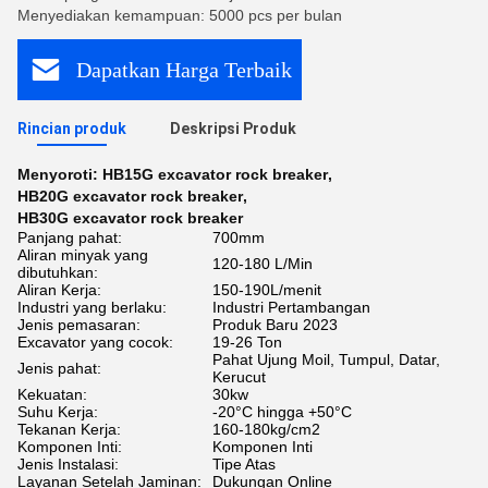
Menyediakan kemampuan: 5000 pcs per bulan
Dapatkan Harga Terbaik
Rincian produk
Deskripsi Produk
Menyoroti:
HB15G excavator rock breaker
,
HB20G excavator rock breaker
,
HB30G excavator rock breaker
Panjang pahat:
700mm
Aliran minyak yang
120-180 L/Min
dibutuhkan:
Aliran Kerja:
150-190L/menit
Industri yang berlaku:
Industri Pertambangan
Jenis pemasaran:
Produk Baru 2023
Excavator yang cocok:
19-26 Ton
Pahat Ujung Moil, Tumpul, Datar,
Jenis pahat:
Kerucut
Kekuatan:
30kw
Suhu Kerja:
-20°C hingga +50°C
Tekanan Kerja:
160-180kg/cm2
Komponen Inti:
Komponen Inti
Jenis Instalasi:
Tipe Atas
Layanan Setelah Jaminan:
Dukungan Online