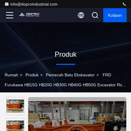
info@doproindustrial.com
Kutipan
Produk
Rumah
>
Produk
>
Pemecah Batu Ekskavator
>
FRD
Furukawa HB15G HB20G HB30G HB40G HB50G Excavator Rock
Breaker