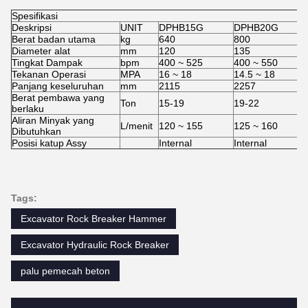
Spesifikasi
Deskripsi
UNIT
DPHB15G
DPHB20G
Berat badan utama
kg
640
800
Diameter alat
mm
120
135
Tingkat Dampak
bpm
400 ~ 525
400 ~ 550
Tekanan Operasi
MPA
16 ~ 18
14.5 ~ 18
Panjang keseluruhan
mm
2115
2257
Berat pembawa yang
Ton
15-19
19-22
berlaku
Aliran Minyak yang
L/menit
120 ~ 155
125 ~ 160
Dibutuhkan
Posisi katup Assy
Internal
Internal
Tags:
Excavator Rock Breaker Hammer
Excavator Hydraulic Rock Breaker
palu pemecah beton