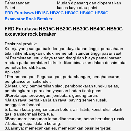
Pemasangan:
Mudah dipasang dan dioperasikan
Paket:
kasus kayu atau palet
FRD Furukawa HB15G HB20G HB30G HB40G HB50G
Excavator Rock Breaker
FRD Furukawa HB15G HB20G HB30G HB40G HB50G
excavator rock breaker
Deskripsi produk:
Kinerja yang sangat baik dengan daya tahan tinggi. perusahaan
telah dikembangkan untuk memenuhi standar tinggi pasar saat
ini.Permintaan untuk daya tahan tinggi dan biaya pemeliharaan
rendah pada peralatan hidrolik dikombinasikan dalam desain total
pemutus hidrolik kami.
Aplikasi:
1Pertambangan: Pegunungan, pertambangan, penghancuran,
penghancuran sekunder.
2.Metallurgy, pembersihan slag, pembongkaran tungku gelas,
pembongkaran peralatan yayasan badan tidak puas.
3Kereta api: terowongan, jembatan, gunung turun.
4Jalan raya: perbaikan jalan raya, paving semen rusak,
penggalian fondasi.
5.Taman kota: penghancuran beton, air, listrik, konstruksi teknik
gas, transformasi kota tua.
6Bangunan: bangunan lama dihancurkan, beton bertulang rusak.
7.Lebang kapal dalam kerang.
8.Lainnya: memecahkan es, memecahkan pasir bergetar.