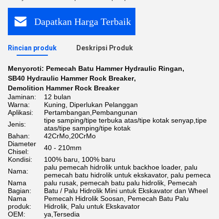
Dapatkan Harga Terbaik
Rincian produk
Deskripsi Produk
Menyoroti:
Pemecah Batu Hammer Hydraulic Ringan
,
SB40 Hydraulic Hammer Rock Breaker
,
Demolition Hammer Rock Breaker
Jaminan:
12 bulan
Warna:
Kuning, Diperlukan Pelanggan
Aplikasi:
Pertambangan,Pembangunan
tipe samping/tipe terbuka atas/tipe kotak senyap,tipe
Jenis:
atas/tipe samping/tipe kotak
Bahan:
42CrMo,20CrMo
Diameter
40 - 210mm
Chisel:
Kondisi:
100% baru, 100% baru
palu pemecah hidrolik untuk backhoe loader, palu
Nama:
pemecah batu hidrolik untuk ekskavator, palu pemeca
Nama
palu rusak, pemecah batu palu hidrolik, Pemecah
Bagian:
Batu / Palu Hidrolik Mini untuk Ekskavator dan Wheel
Nama
Pemecah Hidrolik Soosan, Pemecah Batu Palu
produk:
Hidrolik, Palu untuk Ekskavator
OEM:
ya,Tersedia