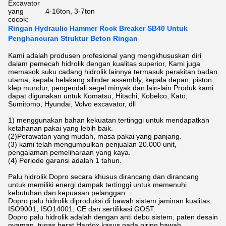
Excavator
yang
4-16ton, 3-7ton
cocok:
Ringan Hydraulic Hammer Rock Breaker SB40 Untuk
Penghancuran Struktur Beton Ringan
Kami adalah produsen profesional yang mengkhususkan diri
dalam pemecah hidrolik dengan kualitas superior, Kami juga
memasok suku cadang hidrolik lainnya termasuk perakitan badan
utama, kepala belakang,silinder assembly, kepala depan, piston,
klep mundur, pengendali segel minyak dan lain-lain Produk kami
dapat digunakan untuk Komatsu, Hitachi, Kobelco, Kato,
Sumitomo, Hyundai, Volvo excavator, dll
1) menggunakan bahan kekuatan tertinggi untuk mendapatkan
ketahanan pakai yang lebih baik.
(2)Perawatan yang mudah, masa pakai yang panjang.
(3) kami telah mengumpulkan penjualan 20.000 unit,
pengalaman pemeliharaan yang kaya.
(4) Periode garansi adalah 1 tahun.
Palu hidrolik Dopro secara khusus dirancang dan dirancang
untuk memiliki energi dampak tertinggi untuk memenuhi
kebutuhan dan kepuasan pelanggan.
Dopro palu hidrolik diproduksi di bawah sistem jaminan kualitas,
ISO9001, ISO14001, CE dan sertifikasi GOST.
Dopro palu hidrolik adalah dengan anti debu sistem, paten desain
nyaman, tugas berat Hardox kasus pada piring bawah.