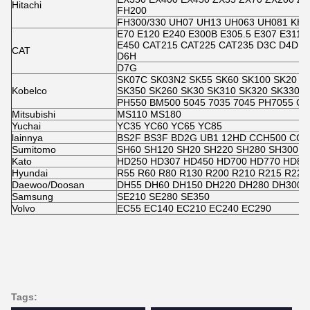
Hitachi
FH200
FH300/330 UH07 UH13 UH063 UH081 KH7
E70 E120 E240 E300B E305.5 E307 E311/
E450 CAT215 CAT225 CAT235 D3C D4D D
CAT
D6H
D7G
SK07C SK03N2 SK55 SK60 SK100 SK20 S
Kobelco
SK350 SK260 SK30 SK310 SK320 SK330 S
PH550 BM500 5045 7035 7045 PH7055 C
Mitsubishi
MS110 MS180
Yuchai
YC35 YC60 YC65 YC85
lainnya
BS2F BS3F BD2G UB1 12HD CCH500 CCH
Sumitomo
SH60 SH120 SH20 SH220 SH280 SH300 S
Kato
HD250 HD307 HD450 HD700 HD770 HD80
Hyundai
R55 R60 R80 R130 R200 R210 R215 R225
Daewoo/Doosan
DH55 DH60 DH150 DH220 DH280 DH300
Samsung
SE210 SE280 SE350
Volvo
EC55 EC140 EC210 EC240 EC290
Tags: