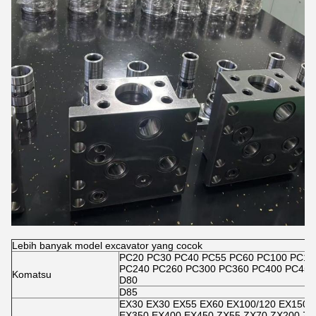
Lebih banyak model excavator yang cocok
PC20 PC30 PC40 PC55 PC60 PC100 PC12
PC240 PC260 PC300 PC360 PC400 PC450 
Komatsu
D80
D85
EX30 EX30 EX55 EX60 EX100/120 EX150 
EX350 EX400 EX450 ZX55 ZX70 ZX200 ZX