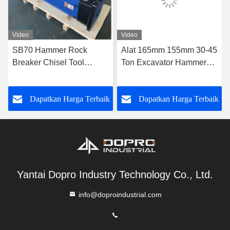
Video
Video
SB70 Hammer Rock
Alat 165mm 155mm 30-45
Breaker Chisel Tool
Ton Excavator Hammer
135mm Tipe Silence Box
Breaker Soosan SB131
Tipe Hydraulic Breaker
SB121 Jack Hammer
k
Dapatkan Harga Terbaik
Dapatkan Harga Terbaik
Yantai Dopro Industry Technology Co., Ltd.
info@doproindustrial.com