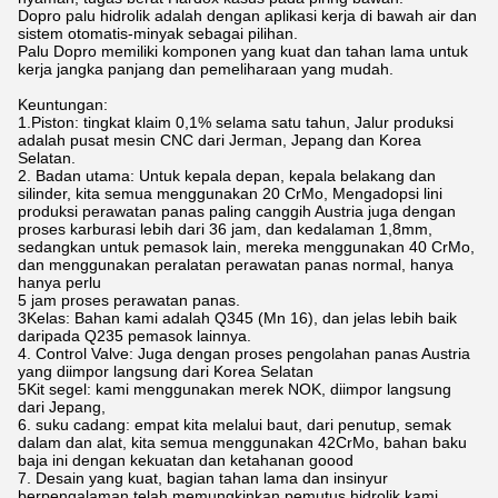
Dopro palu hidrolik adalah dengan aplikasi kerja di bawah air dan
sistem otomatis-minyak sebagai pilihan.
Palu Dopro memiliki komponen yang kuat dan tahan lama untuk
kerja jangka panjang dan pemeliharaan yang mudah.
Keuntungan:
1.Piston: tingkat klaim 0,1% selama satu tahun, Jalur produksi
adalah pusat mesin CNC dari Jerman, Jepang dan Korea
Selatan.
2. Badan utama: Untuk kepala depan, kepala belakang dan
silinder, kita semua menggunakan 20 CrMo, Mengadopsi lini
produksi perawatan panas paling canggih Austria juga dengan
proses karburasi lebih dari 36 jam, dan kedalaman 1,8mm,
sedangkan untuk pemasok lain, mereka menggunakan 40 CrMo,
dan menggunakan peralatan perawatan panas normal, hanya
hanya perlu
5 jam proses perawatan panas.
3Kelas: Bahan kami adalah Q345 (Mn 16), dan jelas lebih baik
daripada Q235 pemasok lainnya.
4. Control Valve: Juga dengan proses pengolahan panas Austria
yang diimpor langsung dari Korea Selatan
5Kit segel: kami menggunakan merek NOK, diimpor langsung
dari Jepang,
6. suku cadang: empat kita melalui baut, dari penutup, semak
dalam dan alat, kita semua menggunakan 42CrMo, bahan baku
baja ini dengan kekuatan dan ketahanan goood
7. Desain yang kuat, bagian tahan lama dan insinyur
berpengalaman telah memungkinkan pemutus hidrolik kami