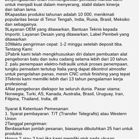
untuk menjadi kuat dalam menyerang, stabil dalam kinerja
dan tahan lama.
8Kapasitas produksi tahunan adalah 10 000, menikmati
popularitas besar di Timur Tengah, India, Rusia, Brasil, Meksiko
dan sebagainya.
9Layanan OEM yang ditawarkan, Bantuan Teknis kepada
Importir, Layanan Desain yang ditawarkan, Label Pembeli yang
ditawarkan
10Waktu pengiriman cepat: 1-2 minggu setelah deposit tiba.
Tentang Kami:
1Pabrik kami telah mengkhususkan diri dalam pembuatan alat
pengeboran batu dan suku cadang selama lebih dari 10 tahun.
2. palu penempaan elektro-hidraulik untuk proses penempaan,
tungku pemadam tertutup Italia yang dapat dikontrol atmosfer
untuk pengolahan panas, mesin CNC untuk finishing yang tepat
3Teknisi kami memiliki lebih dari 13 tahun pengalaman kerja
profesional.
4Alat pengeboran diekspor ke seluruh dunia. Pasar utama:
Norwegia, Turki, AS, Kanada, Australia, Brasil, Uruguay, Iran,
Filipina, Thailand, India, dll
Syarat & Ketentuan Pemesanan:
1. Syarat pembayaran: T/T (Transfer Telegrafis) atau Western
Union
2Tanggal pengiriman:
Berdasarkan jumlah pesanan, biasanya dibutuhkan 25 hari untuk
produksi.
Hanya 2 atau 3 hari jika kami memiliki stok pada ukuran