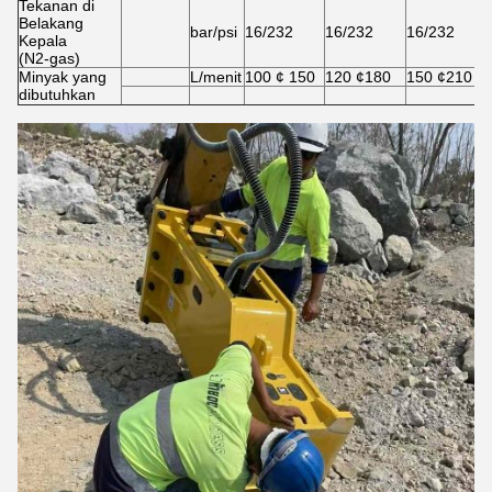
Tekanan di
Belakang
bar/psi
16/232
16/232
16/232
Kepala
(N2-gas)
Minyak yang
L/menit
100 ¢ 150
120 ¢180
150 ¢210
dibutuhkan