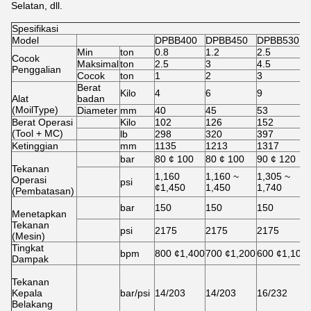
Selatan, dll.
Spesifikasi
Model
DPBB400
DPBB450
DPBB530
Min
ton
0.8
1.2
2.5
Cocok
Maksimal
ton
2.5
3
4.5
Penggalian
Cocok
ton
1
2
3
Berat
Kilo
4
6
9
Alat
badan
(MoilType)
Diameter
mm
40
45
53
Berat Operasi
Kilo
102
126
152
(Tool + MC)
lb
298
320
397
Ketinggian
mm
1135
1213
1317
bar
80 ¢ 100
80 ¢ 100
90 ¢ 120
Tekanan
1,160
1,160 ~
1,305 ~
Operasi
psi
¢1,450
1,450
1,740
(Pembatasan)
bar
150
150
150
Menetapkan
Tekanan
psi
2175
2175
2175
(Mesin)
Tingkat
bpm
800 ¢1,400
700 ¢1,200
600 ¢1,100
Dampak
Tekanan
Kepala
bar/psi
14/203
14/203
16/232
Belakang