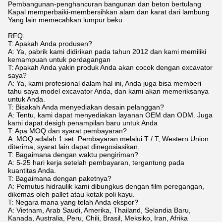
Pembangunan-penghancuran bangunan dan beton bertulang
Kapal memperbaiki-membersihkan alam dan karat dari lambung
Yang lain memecahkan lumpur beku
RFQ:
T: Apakah Anda produsen?
A: Ya, pabrik kami didirikan pada tahun 2012 dan kami memiliki
kemampuan untuk perdagangan
T: Apakah Anda yakin produk Anda akan cocok dengan excavator
saya?
A: Ya, kami profesional dalam hal ini, Anda juga bisa memberi
tahu saya model excavator Anda, dan kami akan memeriksanya
untuk Anda.
T: Bisakah Anda menyediakan desain pelanggan?
A: Tentu, kami dapat menyediakan layanan OEM dan ODM. Juga
kami dapat desigh penampilan baru untuk Anda
T: Apa MOQ dan syarat pembayaran?
A: MOQ adalah 1 set. Pembayaran melalui T / T, Western Union
diterima, syarat lain dapat dinegosiasikan.
T: Bagaimana dengan waktu pengiriman?
A: 5-25 hari kerja setelah pembayaran, tergantung pada
kuantitas Anda.
T: Bagaimana dengan paketnya?
A: Pemutus hidraulik kami dibungkus dengan film peregangan,
dikemas oleh pallet atau kotak poli kayu.
T: Negara mana yang telah Anda ekspor?
A: Vietnam, Arab Saudi, Amerika, Thailand, Selandia Baru,
Kanada, Australia, Peru, Chili, Brasil, Meksiko, Iran, Afrika