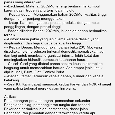
panas yang diterapkan.
---Backhead: Material: 20CrMo, energi benturan terkumpul
karena gas nitrogen yang terisi dalam blok.
--- Kepala depan: Menggunakan bahan 20CrMo, kualitas tinggi
dengan umur panjang menggunakan.
--- katup: Kami mengadopsi proses produksi dengan mesin
penggilingan, dengan presisi tinggi.
---Badan silinder: Bahan: 20CrMo, ini adalah bahan berkualitas
terbaik.
---Piston: Masa pakai yang lebih lama karena desain yang
dioptimalkan dan baja khusus berkualitas tinggi.
--- Kepala Depan: Menggunakan bahan baku 20CrMo, yang
disediakan oleh produsen terkenal domestik,memalsukan lagi
dan lagi untuk membuat organisasi internal lebih ketat dan
meningkatkan hidraulik pemecah ketahanan haus.
---Chisel: Cisel yang diobati panas secara khusus diterapkan
langsung untuk memecahkan batuan. Ada empat jenis untuk
dipilih: Moil, Blunt, Flat, Conical Point.
---Badan utama: Termasuk kepala depan, silinder dan kepala
belakang.
---Seal Kit: Kami dapat memasok kedua Parker dan NOK kit segel
yang paling terkenal merek dalam lini bisnis.
Aplikasi:
Penambangan-penambangan, pemecahan sekunder
Pengolahan slag, pembongkaran tungku dan fondasi
Pekerjaan perbaikan jalan, pemecahan, dasar jalan
Penghancuran jembatan dengan terowongan kereta api