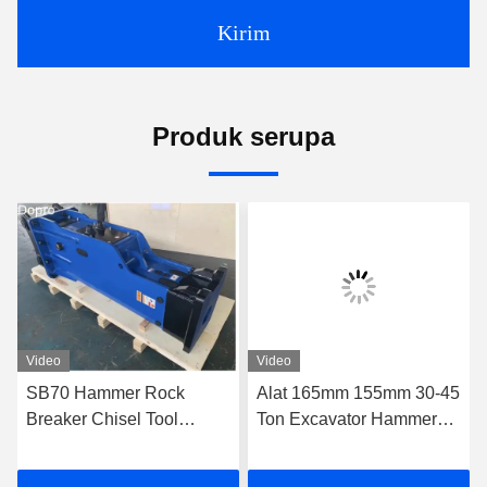
Kirim
Produk serupa
Video
Video
SB70 Hammer Rock
Alat 165mm 155mm 30-45
Breaker Chisel Tool
Ton Excavator Hammer
135mm Tipe Silence Box
Breaker Soosan SB131
Tipe Hydraulic Breaker
SB121 Jack Hammer