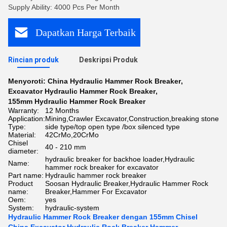
Supply Ability: 4000 Pcs Per Month
Dapatkan Harga Terbaik
Rincian produk
Deskripsi Produk
Menyoroti:
China Hydraulic Hammer Rock Breaker
,
Excavator Hydraulic Hammer Rock Breaker
,
155mm Hydraulic Hammer Rock Breaker
Warranty:
12 Months
Application:
Mining,Crawler Excavator,Construction,breaking stone
Type:
side type/top open type /box silenced type
Material:
42CrMo,20CrMo
Chisel
40 - 210 mm
diameter:
hydraulic breaker for backhoe loader,Hydraulic
Name:
hammer rock breaker for excavator
Part name:
Hydraulic hammer rock breaker
Product
Soosan Hydraulic Breaker,Hydraulic Hammer Rock
name:
Breaker,Hammer For Excavator
Oem:
yes
System:
hydraulic-system
Hydraulic Hammer Rock Breaker dengan 155mm Chisel