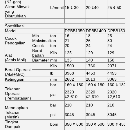
(N2-gas)
Aliran Minyak
L/menit
15 ¢ 30
20 ¢40
25 ¢ 50
yang
Dibutuhkan
Spesifikasi
Model
DPBB1350
DPBB1400
DPBB1500
Min
ton
16
18
25
Cocok
Maksimal
ton
21
26
30
Penggalian
Cocok
ton
20
24
24
Berat
Kilo
125
129
129
Alat
badan
(Jenis Moil)
Diameter
mm
135
140
150
Kilo
1500
1766
2071
Berat Operasi
lb
3968
4453
4453
(Alat+M/C)
Ketinggian
mm
2682
2813
3063
bar
160 ¢ 180
160 ¢ 180
160 ¢ 180
Tekanan
2320
2320
2320
Operasi
psi
¢2,610
¢2,610
¢2,610
(Pembatasan)
bar
210
210
210
Menetapkan
Tekanan
psi
3045
3045
3045
(Mesin)
Tingkat
bpm
350 ¢ 600
350 ¢ 500
300 ¢ 450
Dampak