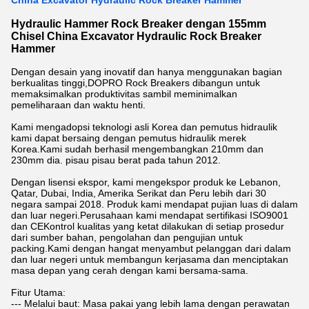
China Excavator Hydraulic Rock Breaker Hammer
Hydraulic Hammer Rock Breaker dengan 155mm
Chisel China Excavator Hydraulic Rock Breaker
Hammer
Dengan desain yang inovatif dan hanya menggunakan bagian
berkualitas tinggi,DOPRO Rock Breakers dibangun untuk
memaksimalkan produktivitas sambil meminimalkan
pemeliharaan dan waktu henti.
Kami mengadopsi teknologi asli Korea dan pemutus hidraulik
kami dapat bersaing dengan pemutus hidraulik merek
Korea.Kami sudah berhasil mengembangkan 210mm dan
230mm dia. pisau pisau berat pada tahun 2012.
Dengan lisensi ekspor, kami mengekspor produk ke Lebanon,
Qatar, Dubai, India, Amerika Serikat dan Peru lebih dari 30
negara sampai 2018. Produk kami mendapat pujian luas di dalam
dan luar negeri.Perusahaan kami mendapat sertifikasi ISO9001
dan CEKontrol kualitas yang ketat dilakukan di setiap prosedur
dari sumber bahan, pengolahan dan pengujian untuk
packing.Kami dengan hangat menyambut pelanggan dari dalam
dan luar negeri untuk membangun kerjasama dan menciptakan
masa depan yang cerah dengan kami bersama-sama.
Fitur Utama:
--- Melalui baut: Masa pakai yang lebih lama dengan perawatan